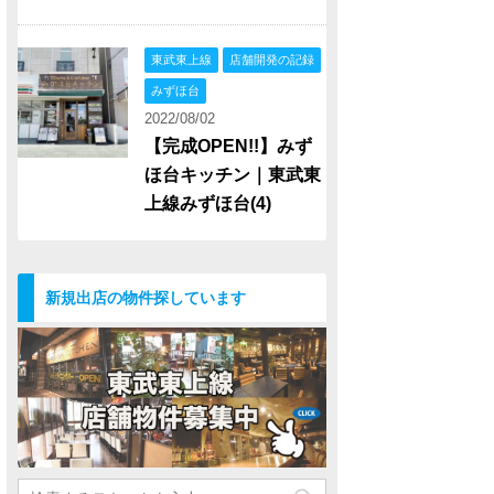
東武東上線
店舗開発の記録
みずほ台
2022/08/02
【完成OPEN!!】みず
ほ台キッチン｜東武東
上線みずほ台(4)
新規出店の物件探しています