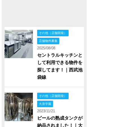
その他（店舗開発）
店舗物件募集
2025/08/08
セントラルキッチンと
して利用できる物件を
探してます！｜西武池
袋線
その他（店舗開発）
大泉学園
2023/11/21
ビールの熟成タンクが
納品されました！｜大