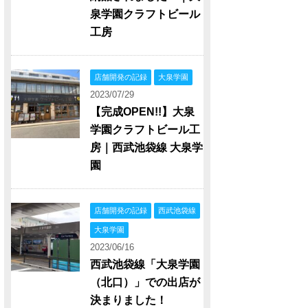
泉学園クラフトビール
工房
店舗開発の記録
大泉学園
2023/07/29
【完成OPEN!!】大泉
学園クラフトビール工
房｜西武池袋線 大泉学
園
店舗開発の記録
西武池袋線
大泉学園
2023/06/16
西武池袋線「大泉学園
（北口）」での出店が
決まりました！