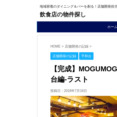
地域密着のダイニング＆バーを創る！店舗開発担
飲食店の物件探し
ホー
HOME
>
店舗開発の記録
>
店舗開発の記録
平和台
【完成】MOGUMO
台編-ラスト
投稿日：2018年7月16日