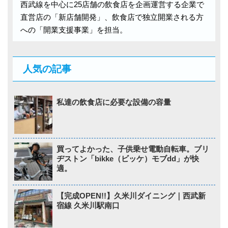
西武線を中心に25店舗の飲食店を企画運営する企業で
直営店の「新店舗開発」、飲食店で独立開業される方
への「開業支援事業」を担当。
人気の記事
私達の飲食店に必要な設備の容量
買ってよかった、子供乗せ電動自転車。ブリ
ヂストン「bikke（ビッケ）モブdd」が快
適。
【完成OPEN!!】久米川ダイニング｜西武新
宿線 久米川駅南口