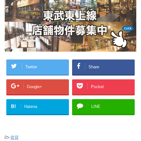
Twitter
Share
Google+
Pocket
B!
Hatena
LINE
-
賃貸