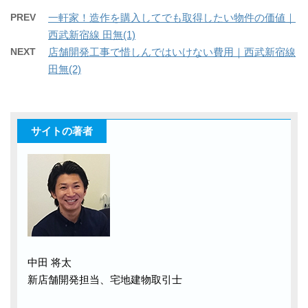
PREV
一軒家！造作を購入してでも取得したい物件の価値｜
西武新宿線 田無(1)
NEXT
店舗開発工事で惜しんではいけない費用｜西武新宿線
田無(2)
サイトの著者
中田 将太
新店舗開発担当、宅地建物取引士