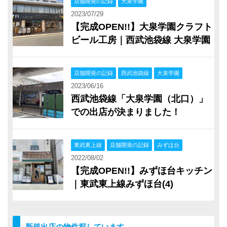
店舗開発の記録
大泉学園
2023/07/29
【完成OPEN!!】大泉学園クラフト
ビール工房｜西武池袋線 大泉学園
店舗開発の記録
西武池袋線
大泉学園
2023/06/16
西武池袋線「大泉学園（北口）」
での出店が決まりました！
東武東上線
店舗開発の記録
みずほ台
2022/08/02
【完成OPEN!!】みずほ台キッチン
｜東武東上線みずほ台(4)
新規出店の物件探しています