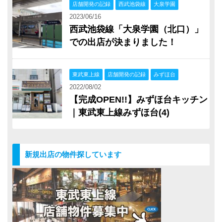
店舗開発の記録
西武池袋線
大泉学園
2023/06/16
西武池袋線「大泉学園（北口）」
での出店が決まりました！
東武東上線
店舗開発の記録
みずほ台
2022/08/02
【完成OPEN!!】みずほ台キッチン
｜東武東上線みずほ台(4)
新規出店の物件探しています