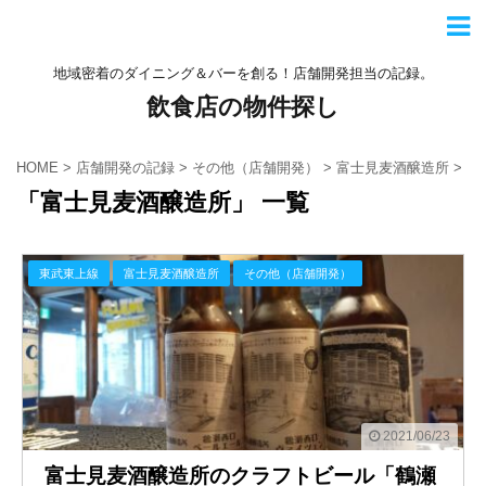
地域密着のダイニング＆バーを創る！店舗開発担当の記録。
飲食店の物件探し
HOME
>
店舗開発の記録
>
その他（店舗開発）
>
富士見麦酒醸造所
>
「富士見麦酒醸造所」 一覧
東武東上線
富士見麦酒醸造所
その他（店舗開発）
2021/06/23
富士見麦酒醸造所のクラフトビール「鶴瀬