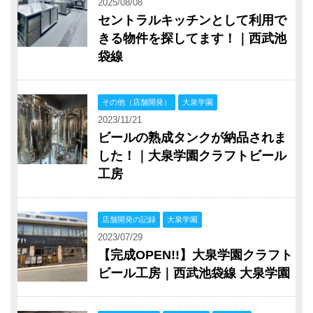
2025/08/08
セントラルキッチンとして利用で
きる物件を探してます！｜西武池
袋線
その他（店舗開発）
大泉学園
2023/11/21
ビールの熟成タンクが納品されま
した！｜大泉学園クラフトビール
工房
店舗開発の記録
大泉学園
2023/07/29
【完成OPEN!!】大泉学園クラフト
ビール工房｜西武池袋線 大泉学園