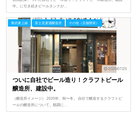
中。に引き続きビールタンクが…
東武東上線
富士見麦酒醸造所
その他（店舗開発）
2020/07/25
ついに自社でビール造り！クラフトビール
醸造所、建設中。
（醸造所イメージ） 2020年、秋〜冬。 自社で醸造するクラフトビ
ールの醸造所について。順調に…