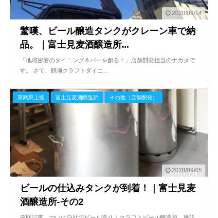
2020/09/14
驚嘆、ビール醸造タンクがクレーン車で納
品。｜富士見麦酒醸造所...
「地域密着のダイニング＆バーを創る！」店舗開発担当のナカタで
す。 さて、鶴瀬クラフトダイニ…
東武東上線
富士見麦酒醸造所
その他（店舗開発）
2020/09/05
ビールの仕込みタンクが到着！｜富士見麦
酒醸造所-その2
前回記事、ついに自社でビール造り！クラフトビール醸造所、建設