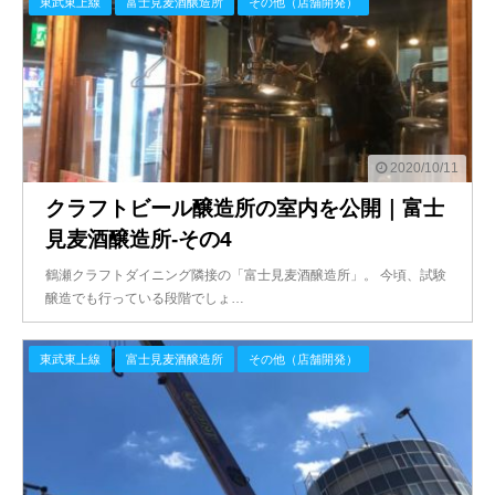
東武東上線
富士見麦酒醸造所
その他（店舗開発）
2020/10/11
クラフトビール醸造所の室内を公開｜富士
見麦酒醸造所-その4
鶴瀬クラフトダイニング隣接の「富士見麦酒醸造所」。 今頃、試験
醸造でも行っている段階でしょ…
東武東上線
富士見麦酒醸造所
その他（店舗開発）