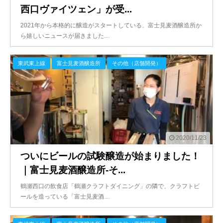
西口ヴァイツェン」が受...
2021年から本格的に醸造がスタートしている、富士見麦酒醸造所か
ら嬉しいニュースが届きました…
東武東上線
富士見麦酒醸造所
その他（店舗開発）
2020/11/23
ついにビールの試験醸造が始まりました！
｜富士見麦酒醸造所-そ...
鶴瀬西口の飲食店「鶴瀬クラフトダイニング」の隣で、クラフトビ
ールを造っている「富士見麦酒…