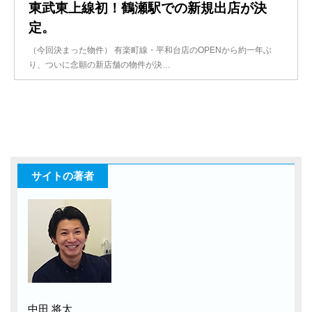
東武東上線初！鶴瀬駅での新規出店が決
定。
（今回決まった物件） 有楽町線・平和台店のOPENから約一年ぶ
り、ついに念願の新店舗の物件が決…
サイトの著者
中田 将太