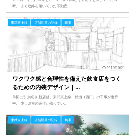
時。 よく連絡を頂いていた不動産…
東武東上線
店舗開発の記録
鶴瀬
2019/10/21
ワクワク感と合理性を備えた飲食店をつく
るための内装デザイン｜...
前回に引き続き 新店舗、東武東上線・鶴瀬（西口）の工事が進行
中。 少し以前の造作が残ってい…
東武東上線
店舗開発の記録
鶴瀬