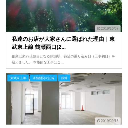
2019/10/07
私達のお店が大家さんに選ばれた理由｜東
武東上線 鶴瀬西口(2...
創業以来29店舗目となる鶴瀬駅、待望の乗り込み日（工事初日）を
迎えました。 本格的な工事はこ…
東武東上線
店舗開発の記録
鶴瀬
2019/09/16