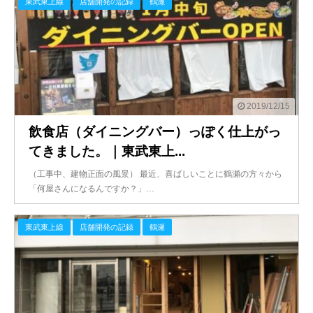
東武東上線
店舗開発の記録
鶴瀬
2019/12/15
飲食店（ダイニングバー）っぽく仕上がっ
てきました。｜東武東上...
（工事中、建物正面の風景） 最近、喜ばしいことに鶴瀬の方々から
「何屋さんになるんですか？」…
東武東上線
店舗開発の記録
鶴瀬