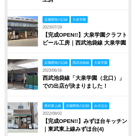
店舗開発の記録
大泉学園
2023/07/29
【完成OPEN!!】大泉学園クラフト
ビール工房｜西武池袋線 大泉学園
店舗開発の記録
西武池袋線
大泉学園
2023/06/16
西武池袋線「大泉学園（北口）」
での出店が決まりました！
東武東上線
店舗開発の記録
みずほ台
2022/08/02
【完成OPEN!!】みずほ台キッチン
｜東武東上線みずほ台(4)