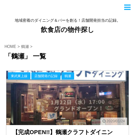
地域密着のダイニング＆バーを創る！店舗開発担当の記録。
飲食店の物件探し
HOME
>
鶴瀬
>
「鶴瀬」 一覧
東武東上線
店舗開発の記録
鶴瀬
2020/01/24
【完成OPEN!!】鶴瀬クラフトダイニン