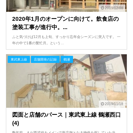
2019/12/08
2020年1月のオープンに向けて。飲食店の
塗装工事が進行中。...
ふと気づけば12月も上旬、すっかり忘年会シーズンに突入です。 一
年の中で1番の繁忙月。という…
東武東上線
店舗開発の記録
鶴瀬
2019/11/18
図面と店舗のパース｜東武東上線 鶴瀬西口
(4)
数年前、まだ西武線をメインで新店舗となる物件を探していた当