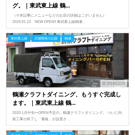
グ。｜東武東上線 鶴...
（※本記事にメニューなどのお店の詳細はございません）
2020.01.22 NEW OPEN!! 東武東上線鶴瀬…
東武東上線
店舗開発の記録
鶴瀬
2019/12/26
鶴瀬クラフトダイニング、もうすぐ完成し
ます。｜東武東上線 鶴...
2020.1月中旬〜OPEN予定の、鶴瀬クラフトダイニング。 ついに内
装工事が終了し「看板」が設置さ…