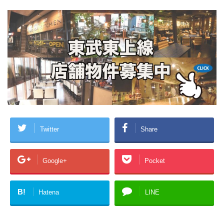
Twitter
Share
Google+
Pocket
B!
Hatena
LINE