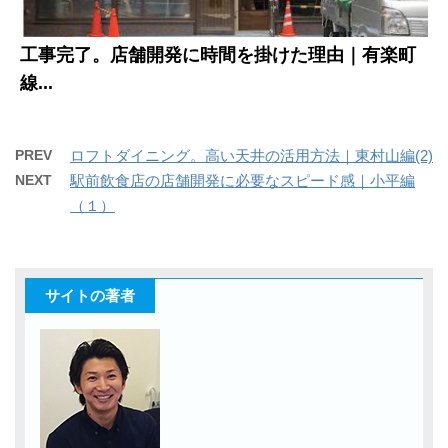
工事完了。店舗開発に時間を掛けた理由｜有楽町
線...
PREV
ロフトダイニング。高い天井の活用方法｜東村山編(2)
NEXT
駅前飲食店の店舗開発に必要なスピード感｜小平編
（１）
サイトの著者