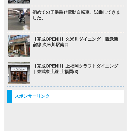
初めての子供乗せ電動自転車。試乗してきま
した。
【完成OPEN!!】久米川ダイニング｜西武新
宿線 久米川駅南口
【完成OPEN!!】上福岡クラフトダイニング
｜東武東上線 上福岡(3)
スポンサーリンク