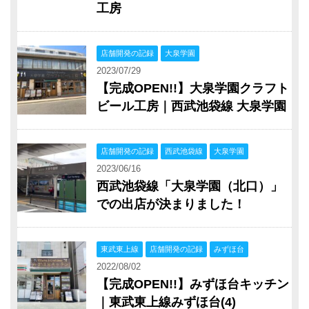
工房
店舗開発の記録
大泉学園
2023/07/29
【完成OPEN!!】大泉学園クラフト
ビール工房｜西武池袋線 大泉学園
店舗開発の記録
西武池袋線
大泉学園
2023/06/16
西武池袋線「大泉学園（北口）」
での出店が決まりました！
東武東上線
店舗開発の記録
みずほ台
2022/08/02
【完成OPEN!!】みずほ台キッチン
｜東武東上線みずほ台(4)