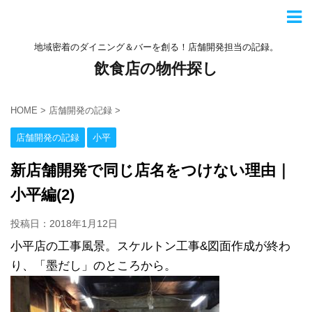
地域密着のダイニング＆バーを創る！店舗開発担当の記録。
飲食店の物件探し
HOME
>
店舗開発の記録
>
店舗開発の記録
小平
新店舗開発で同じ店名をつけない理由｜
小平編(2)
投稿日：2018年1月12日
小平店の工事風景。スケルトン工事
&
図面作成が終わ
り、「墨だし」のところから。